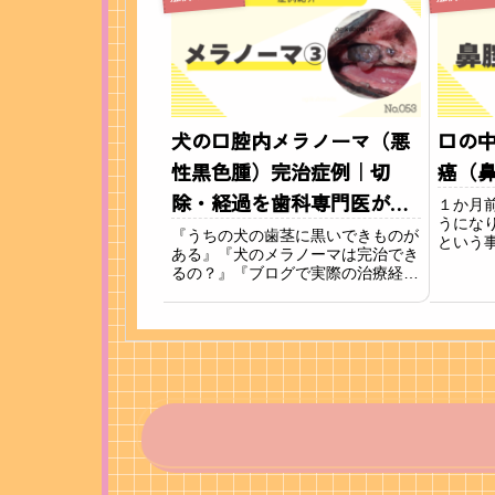
の大部分は扁平上皮癌が占め、早期
瘍 良
発見と適切な治療が...
た方も多
犬の口腔内メラノーマ（悪
口の
性黒色腫）完治症例｜切
癌（
除・経過を歯科専門医が解
１か月
うにな
説
『うちの犬の歯茎に黒いできものが
という
ある』『犬のメラノーマは完治でき
紹介い
るの？』『ブログで実際の治療経過
を見たい』——こうしたご相談を飼
い主さまからよくいただきます。口
腔内のメラノーマ（悪性黒色腫）
は、犬の口腔内腫瘍のなかでも比較
的多く見られる腫瘍...