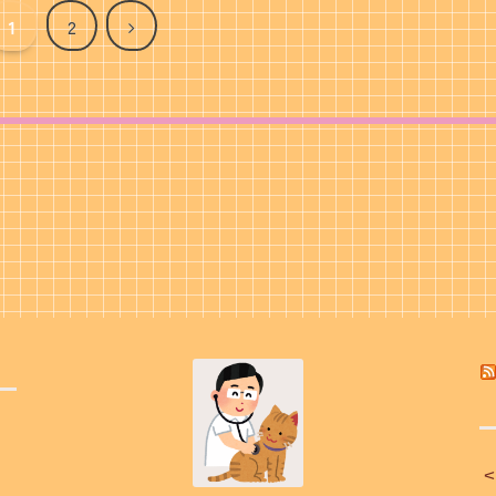
次
1
2
へ