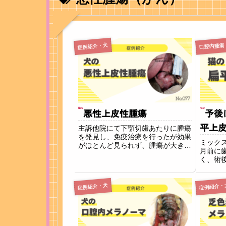
症例紹介・犬
口腔内腫瘍
New
New
悪性上皮性腫瘍
予後
平上
主訴他院にて下顎切歯あたりに腫瘍
を発見し、免疫治療を行ったが効果
ミック
がほとんど見られず、腫瘍が大きく
月前に
なってきたため当院に来院されまし
く、術
た。所見診察時、下顎切歯を覆うよ
になっ
うに腫瘍が確認できました。現段階
り、歯
で右下顎リンパ節の腫れも見られる
気にな
症例紹介・犬
症例紹介・
ため転移の可能性...
時に上
様子が確