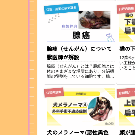
りを気にしていて、触られるのを嫌
で採材
口腔・顔面の病気辞典
がるようになってしまったという主
口腔内腫瘍
た。検査
訴で来院されました。所見診察時、
右上顎の奥に腫瘤...
腺癌（せんがん）について
猫の
獣医師が解説
12歳6
い主様
腺癌（せんがん）とは？腺細胞とは
いるこ
体のさまざまな場所にあり、分泌機
生剤を
能の役割をしている細胞です。腺細
た。し
胞が腫瘍化したもので、良性腫瘍を
てしま
腺腫といい、悪性腫瘍を腺癌（せん
した。
がん）といいます。腺癌は隣接して
症例紹介・
口腔内腫瘍
くらいで
いるリンパ管や血管内へ簡単に侵入
し、他の臓器に転...
犬のメラノーマ(悪性黒色
顔が