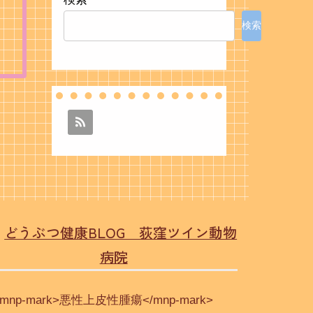
検索
どうぶつ健康BLOG 荻窪ツイン動物
病院
<mnp-mark>悪性上皮性腫瘍</mnp-mark>