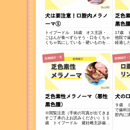
犬は要注意！口腔内メラノ
乏色
ーマ⑤
黒色
トイプードル 16歳 オス主訴・
17歳
ごはんが食べずらそう・口をくちゃ
他院で
くちゃ気にしている・硬いものを嫌
経過し
がる・口臭が強い・口を触られるの
があり
を嫌がる上記の症状がみられたため
来院さ
当院に来院されました。所見全体的
顎第四
症例紹介・犬
症例紹介・
に歯石が蓄積しており、口臭もひど
の間に
く重度の歯周病と...
した。悪
乏色素性メラノーマ（悪性
犬の
黒色腫）
９歳 
で歯科
※閲覧注意（手術の写真が出てきま
腔内に
すご了承の上お読みください）１１
とにな
歳 トイプードル 避妊雌主訴歯磨
を行う
きもできなくなるほど右の奥歯あた
粘膜に