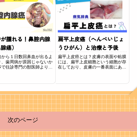
性」と検索されてたどり着い
ピンクのものもあります。悪性腫瘍
いの...
をメラノーマ、良性腫瘍...
中が腫れる！鼻腔内腺
扁平上皮癌（へんぺいじょ
鼻腺癌）
うひがん）と治療と予後
前から１日数回鼻血が出るよ
扁平上皮癌とは？皮膚の表面や粘膜
り、歯周病が原因じゃないか
には、扁平上皮細胞という細胞が存
事で往診専門の獣医師よりご
在しており、皮膚の一番表面にある
ただきました。
魚の鱗のような薄く平らな細胞で
す。この細胞ががん化し、扁平上皮
癌となります。耳や鼻など皮膚全
般、口腔内、爪の周囲に多く発生
し、浸潤性が極めて高く...
次のページ