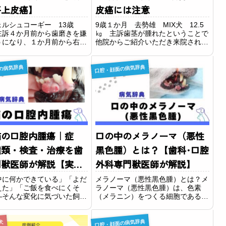
平上皮癌】
皮癌には注意
ェルシュコーギー 13歳
9歳１か月 去勢雄 MIX犬 12.5
主訴４か月前から歯磨きを嫌
㎏ 主訴歯茎が腫れたということで
うになり、１か月前から右上
他院からご紹介いただき来院されま
歯の付け根に血豆のようなで
した。所見・検査見た目では左犬歯
ができ、マズルも腫れたとい
の歯茎から口唇まで広がるように腫
の病気辞典
口腔・顔面の病気辞典
で来院されました。所見右鼻
瘍が存在していました。触診すると
腫大が認められました。犬歯
とても硬く下顎骨が腫れていまし
には飼い...
た。また、全...
猫の口腔内腫瘍｜症
口の中のメラノーマ（悪性
種類・検査・治療を歯
黒色腫）とは？【歯科･口腔
門獣医師が解説【実症
外科専門獣医師が解説】
真あり】
中に何かできている」「よだ
メラノーマ（悪性黒色腫）とは？メ
えた」「ご飯を食べにくそ
ラノーマ（悪性黒色腫）は、色素
—そんな変化に気づいた飼い
（メラニン）をつくる細胞であるメ
から、当院にはよくこのよう
ラノサイトが癌化した腫瘍で
談が寄せられます。また「犬
す。”黒色腫”の名前の通り、黒色や
口腔・顔面の病気辞典
もの ピンク」「猫 口腔内腫
茶色の腫瘍が多いですが、まれに薄
犬