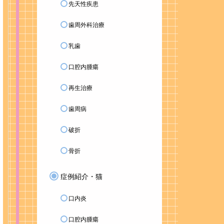
先天性疾患
歯周外科治療
乳歯
口腔内腫瘍
再生治療
歯周病
破折
骨折
症例紹介・猫
口内炎
口腔内腫瘍