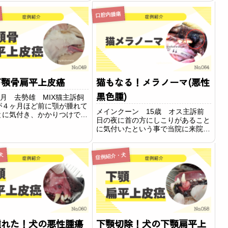
院に来院されました。所見下顎骨が
し検査することとなりまし
左側に変位しており、左上顎骨断端
口腔内腫瘍
・治療病理...
が露出している状況でした。左上顎
骨は腫脹しており...
下顎骨扁平上皮癌
猫もなる！メラノーマ(悪性
黒色腫)
ヶ月 去勢雄 MIX猫主訴飼
が４ヶ月ほど前に顎が腫れて
メインクーン 15歳 オス主訴前
とに気付き、かかりつけで抗
日の夜に首の方にしこりがあること
処方されて経過を見ていまし
に気付いたという事で当院に来院さ
かし徐々に腫れが大きくなっ
れました。検査・所見触診とエコー
ったため、当院に来院されま
検査で左下顎リンパ節の腫れを確認
寝ているときのよだれが多い
しました。また、同側の口腔内をチ
犬
症例紹介・犬
、口...
ェックすると左上顎第四前臼歯（奥
歯）の頬粘膜に黒...
腫れた！犬の悪性腫瘍
下顎切除！犬の下顎扁平上