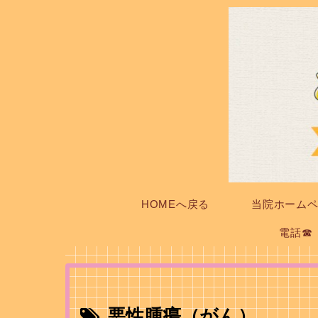
HOMEへ戻る
当院ホーム
電話☎
悪性腫瘍（がん）