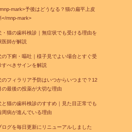
<mnp-mark>予後はどうなる？猫の扁平上皮
</mnp-mark>
犬・猫の歯科検診｜無症状でも受ける理由を
獣医師が解説
犬の下痢・嘔吐｜様子見でよい場合とすぐ受
診すべきサインを解説
犬のフィラリア予防はいつからいつまで？12
月の最後の投薬が大切な理由
犬と猫の歯科検診のすすめ｜見た目正常でも
歯周病が進んでいる理由
ブログを毎日更新にリニューアルしました