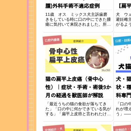
腫)外科手術不適応症例
【扁
11歳 オス ミックス犬主訴歯磨
犬 ウ
きをしている時に口の中にできた腫
避妊雌
瘍に気付いて来院されました。所見
がるよ
通常の診察ではちゃんと見れない
顎の犬
為、鎮静剤を使用して口腔内をチェ
きもの
口腔・顔面
ックしました。右下顎第一後臼歯
う主訴
口腔内腫瘍
（奥歯）の歯茎に盛り上がる腫瘍が
梁部の
できていました。腫瘍...
の付け根
猫の扁平上皮癌（骨中心
犬・
性）｜症状・手術・術後9か
状・
月の経過を獣医師が解説
科専
例写
「最近うちの猫の食欲が落ちてき
「口の
た」「口の中に何かできている気が
れが増
する」「扁平上皮癌と言われたけど
う」—
手術できるの？」——猫の口腔内腫
主さま
瘍について、こうしたご不安の声を
なご相
よくいただきます。猫の口腔内腫瘍
口 でき
症例紹介・犬
症例紹介・