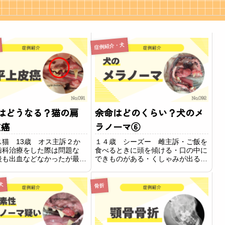
症例紹介・犬
はどうなる？猫の扁
余命はどのくらい？犬のメ
皮癌
ラノーマ⑥
ス猫 13歳 オス主訴２か
１４歳 シーズー 雌主訴・ご飯を
歯科治療をした際は問題な
食べるときに頭を傾ける・口の中に
後も出血などなかったが最近
できものがある・くしゃみが出る上
てごはんに血が付くことがあ
記の主訴により来院されました。所
茎が盛り上がって来たことが
見診察時に上顎の尾側に口腔内腫瘍
り来院されました。所見診察
を確認できました。飼い主さまの了
犬
骨折
顎の歯茎が赤く広がっている
承を得て全身麻酔をかけて採材し病
認できまし...
理検査に提出する...