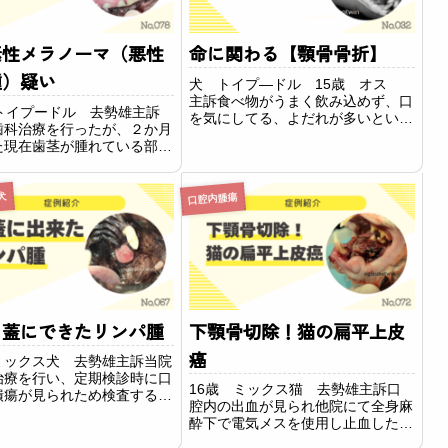
素性メラノーマ（悪性
命に関わる【顎骨骨折】
腫）疑い
犬 トイプ―ドル 15歳 オス
主訴食べ物がうまく飲み込めず、口
 トイプードル 去勢雄主訴
を気にしてる、よだれが多いという
歯科治療を行ったが、２か月
ことでかかりつけの病院さまからご
た現在歯茎が腫れている部分
紹介いただき来院されました。所見
、出血がみられたため当院に
診察時に右下のあごの腫れが重度で
れました。所見肉眼では左上
下あごが右側に変位していました。
前臼歯と第一後臼歯（奥歯）
犬
口腔内腫瘍
レントゲンで下顎...
腫れている部分が確認できま
性腫瘍の...
口蓋にできたリンパ腫
下顎骨切除！猫の扁平上皮
癌
ミックス犬 去勢雄主訴当院
治療を行い、定期検診時に口
16歳 ミックス猫 去勢雄主訴口
潰瘍が見られため検査するこ
腔内の出血が見られ他院にて全身麻
りました。所見診察時歯磨き
酔下で電気メスを使用し止血したも
と出血がみられ、左上顎口蓋
のの、再度出血が止まらなくなり当
潰瘍を確認しました。鎮静下