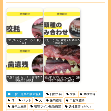
歯が短くなっている！【咬
受け口が当たり前？短頭種の
耗】
噛み合わせ
乳歯が抜けない？【歯科専門
歯が折れてしまったら？【歯
獣医師が解説】
科専門獣医師が解説】
口腔・顔面の病気辞典
口腔外科
歯科
動物歯科
猫
ペット
犬
歯肉腫瘤
口腔内腫瘍
扁平上皮癌
荻窪ツイン動物病院
悪性腫瘍（がん）