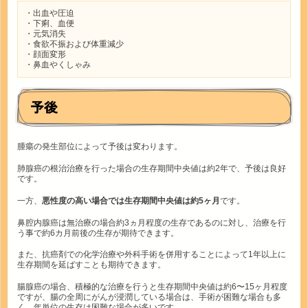
・出血や圧迫
・下痢、血便
・元気消失
・食欲不振および体重減少
・顔面変形
・鼻血やくしゃみ
予後
腫瘍の発生部位によって予後は変わります。
肺腺癌の根治治療を行った場合の生存期間中央値は約2年で、予後は良好
です。
一方、
悪性度の高い場合では生存期間中央値は約5ヶ月
です。
鼻腔内腺癌は無治療の場合約3ヵ月程度の生存であるのに対し、治療を行
う事で約6カ月前後の生存が期待できます。
また、抗癌剤での化学治療や外科手術を併用することによって1年以上に
生存期間を延ばすことも期待できます。
腸腺癌の場合、積極的な治療を行うと生存期間中央値は約6〜15ヶ月程度
ですが、腸の全周にがんが浸潤している場合は、手術が困難な場合も多
く、年単位の生存は困難な場合が多いです。