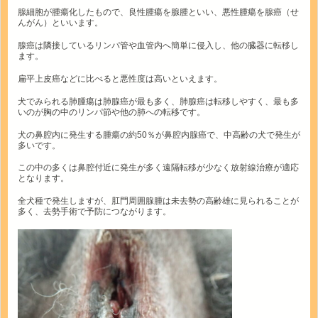
腺細胞が腫瘍化したもので、良性腫瘍を腺腫といい、悪性腫瘍を腺癌（せ
んがん）といいます。
腺癌は隣接しているリンパ管や血管内へ簡単に侵入し、他の臓器に転移し
ます。
扁平上皮癌などに比べると悪性度は高いといえます。
犬でみられる肺腫瘍は肺腺癌が最も多く、肺腺癌は転移しやすく、最も多
いのが胸の中のリンパ節や他の肺への転移です。
犬の鼻腔内に発生する腫瘍の約50％が鼻腔内腺癌で、中高齢の犬で発生が
多いです。
この中の多くは鼻腔付近に発生が多く遠隔転移が少なく放射線治療が適応
となります。
全犬種で発生しますが、肛門周囲腺腫は未去勢の高齢雄に見られることが
多く、去勢手術で予防につながります。