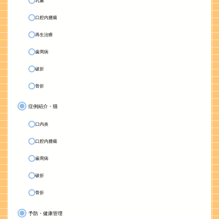
乳歯
口腔内腫瘍
再生治療
歯周病
破折
骨折
症例紹介・猫
口内炎
口腔内腫瘍
歯周病
破折
骨折
予防・健康管理