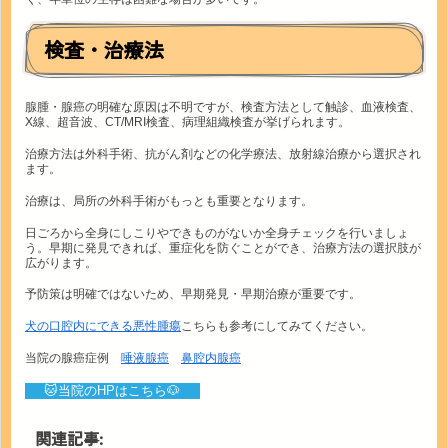
検査・治療法
腺腫・腺癌の明確な原因は不明ですが、検査方法として触診、血液検査、
X線、超音波、CT/MRI検査、病理組織検査が挙げられます。
治療方法は外科手術、抗がん剤などの化学療法、放射線治療から選択され
ます。
治療は、局所の外科手術がもっとも重要となります。
日ごろから全身にしこりやできものがないか全身チェックを行いましょ
う。早期に発見できれば、重症化を防ぐことができ、治療方法の選択肢が
広がります。
予防策は明確ではないため、早期発見・早期治療が重要です。
犬の口腔内にできる悪性腫瘍
こちらも参考にしてみてください。
当院の腺癌症例
唾液腺癌
鼻腔内腺癌
🐱当院のHPはこちら🐶
関連記事: