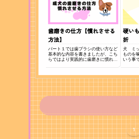
歯磨きの仕方【慣れさせる
硬い
方法】
折
パート１では歯ブラシの使い方など
犬 ミ
基本的な内容を書きましたが、こち
ものを
らではより実践的に歯磨きに慣れさ
いう事
せる方法について説明したいと思い
あごの
ます。歯周病予防で大切なのは歯磨
歯）が
きを毎日の習慣にする事！人と同じ
歯髄の
で歯磨きは毎日やらないと磨き残し
た。治
た歯垢が歯石にな...
歯を抜歯
1