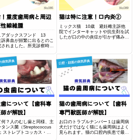
歯！重度歯周病と周辺
猫は特に注意！口内炎②
原性線維腫
ミックス猫 10歳 避妊雌主訴他
院でインターキャットや抗生剤を試
ュアダックスフンド 13
したが口の中の炎症が引かず痛みが
主訴鼻血が頻繁に出るとのこ
続いているため当院に来院されまし
院されました。所見診察時の
た。インターキャット…ネコカリシ
況として上顎犬歯が口腔鼻腔
ウイルス感染症に対する治療薬所見
われる状況でした。重度歯周
診察時、多くのよだれがでていて、
の病気辞典
口腔・顔面の病気辞典
因で鼻血が出ていると思われ
口の奥の口峡部が...
瘍の可能性もあるとお伝えし
さらに、右...
虫歯について【歯科専
猫の歯周病について【歯科
医師が解説】
専門獣医師が解説】
て何？人のむし歯と同様、主
お口のトラブルナンバー１は歯周病
ンス菌（Streptococcus
犬だけではなく猫にも歯周病はよく
ns；ストレプトコッカス・ミ
見られます。猫の口腔内疾患で最も
ンス） と言われる虫歯菌が
多くみられるのは歯周病です。た