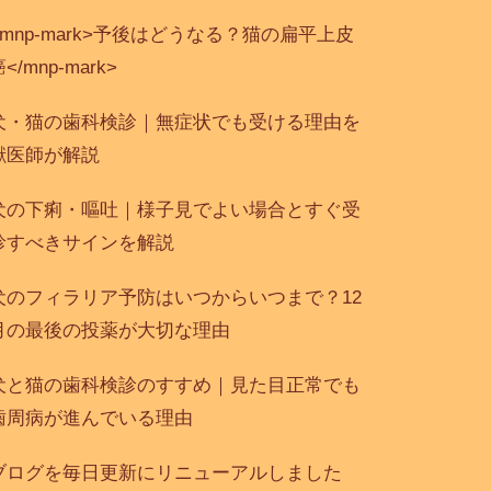
<mnp-mark>予後はどうなる？猫の扁平上皮
</mnp-mark>
犬・猫の歯科検診｜無症状でも受ける理由を
獣医師が解説
犬の下痢・嘔吐｜様子見でよい場合とすぐ受
診すべきサインを解説
犬のフィラリア予防はいつからいつまで？12
月の最後の投薬が大切な理由
犬と猫の歯科検診のすすめ｜見た目正常でも
歯周病が進んでいる理由
ブログを毎日更新にリニューアルしました