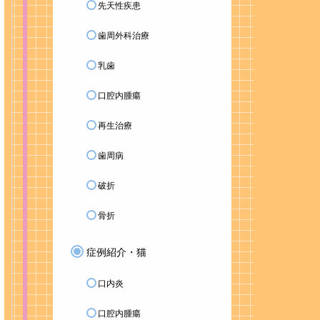
先天性疾患
歯周外科治療
乳歯
口腔内腫瘍
再生治療
歯周病
破折
骨折
症例紹介・猫
口内炎
口腔内腫瘍