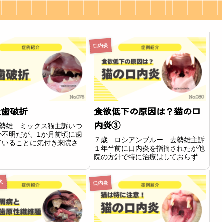
口内炎
犬歯破折
食欲低下の原因は？猫の口
内炎③
去勢雄 ミックス猫主訴いつ
か不明だが、1か月前頃に歯
７歳 ロシアンブルー 去勢雄主訴
ていることに気付き来院され
１年半前に口内炎を指摘されたが他
。所見診察時に左上顎犬歯の
院の方針で特に治療はしておらず、
確認できました。大きく破折
今回は食欲低下や口を痛がる様子が
るため露髄していると思われ
あり、それに加えて出血がみられた
露髄…歯が折れて中の神経ま
ので治療をしたいと思い当院に来院
犬
口内炎
てしまっ...
されました。所見口腔内は赤くひど
く腫れており口内...