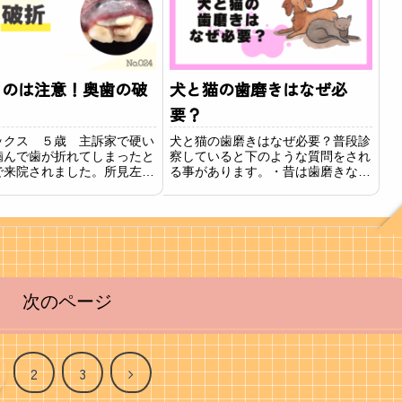
ものは注意！奥歯の破
犬と猫の歯磨きはなぜ必
要？
ックス ５歳 主訴家で硬い
犬と猫の歯磨きはなぜ必要？普段診
噛んで歯が折れてしまったと
察していると下のような質問をされ
で来院されました。所見左上
る事があります。・昔は歯磨きなん
一番大きな奥歯（第四前臼
てしてなかったのに必要なの？・犬
かなり縦に深く折れており、
猫だし口臭があって当然でしょ？・
部分が黒く変色していまし
ご飯も食べれてるし痛くないよね？
療全身麻酔下にて、破折した
飼い主さまが犬や猫と同じ状況にな
いたしました...
った事を想像して...
次のページ
次
2
3