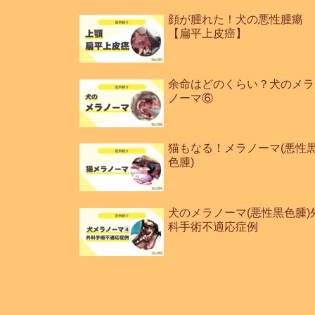
顔が腫れた！犬の悪性腫瘍
【扁平上皮癌】
余命はどのくらい？犬のメラ
ノーマ⑥
猫もなる！メラノーマ(悪性
色腫)
犬のメラノーマ(悪性黒色腫)
科手術不適応症例