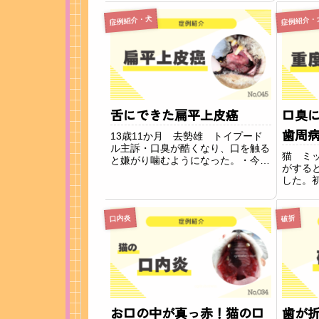
穴の状態が悪化してきているため当
歯の表
院に来院されました。所見診察時に
て、酸
症例紹介・犬
症例紹介・
左下顎第一後臼歯（奥歯）に裂溝が
が開い
見られました。※...
を...
舌にできた扁平上皮癌
口臭
歯周
13歳11か月 去勢雄 トイプード
ル主訴・口臭が酷くなり、口を触る
猫 ミ
と嫌がり噛むようになった。・今ま
がする
で食べていたドライフードが食べれ
した。
なくなり、ウエットフードしか食べ
臼歯部
ない。・ご飯をこぼしながら食べて
ットか
いる。・元々食欲旺盛な子がゆっく
原因と
口内炎
破折
りしかご飯を食...
た。感
ため歯周
お口の中が真っ赤！猫の口
歯が