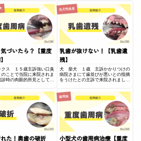
面に付着して糖を栄養にし
だ、犬と異なり単純な歯周病ではな
を産生する事で歯を溶かし穴
く口内炎や吸収病巣といった他の疾
犬
先天性疾患
た状態の事を言います。歯
患と併発している事が多くあります
し、年齢が若くても...
に気づいたら？【重度
乳歯が抜けない！【乳歯遺
病】
残】
ックス １５歳主訴強い口臭
犬 柴犬 １歳 主訴かかりつけの
とのことで当院に来院されま
病院さまにて歯並びが悪いとの指摘
初診時の肉眼的所見として、
をうけたとの主訴で来院されまし
での重度歯石付着、歯周ポケ
た。所見診察時の肉眼的所見として
ら排膿を認めました。口臭の
は、乳犬歯がすべて遺残しており、
して重度歯周病が疑われまし
それにり左下あごの永久犬歯が正し
歯周病
染症の治療とQOLの改善の
い位置に生えておらず、左上あごの
病治療が...
第三切歯に接触して...
折れた！奥歯の破折
小型犬の歯周病治療【重度