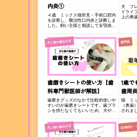
内炎①
犬 フ
ドライ
４歳 ミックス猫所見・手術口腔内
上の奥
を診察し、難治性口内炎と診断しま
しまし
した。飼い主様と相談して全顎抜歯
みると
の処置になりました。経過全顎抜歯
に深く
から３週間後の様子です。口の中の
（歯髄
赤い腫れがだいぶ落ち着いて綺麗に
犬と猫の歯みがき
歯周病
ている可
なっています。これならご飯食べた
時にも痛くありま...
歯磨きシートの使い方【歯
1歳で
科専門獣医師が解説】
歯周
歯磨きグッズのなかで比較的使いや
猫 ミ
すいのが歯磨きシートです。歯ブラ
（奥歯
シを持たなくてもいいため、犬や猫
されま
の警戒心を減らすことができます。
の犬歯
指先の感覚で歯を触りながら擦る事
茎の炎
で汚れを落としていきます。工夫さ
（前歯
犬と猫の歯みがき
症例紹介・
れた歯磨きシートには歯垢を絡め取
落ちて
りやすく設計され...
は下あご