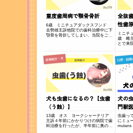
重度歯周病で顎骨骨折
全抜
性歯
6歳 ミニチュアダックスフンド
去勢雄主訴他院での歯科治療中に下
ミニチ
顎骨を骨折してしまい、当院をご紹
歳 雌
介いただき来院されました。所見左
とで来
下顎第一後臼歯（奥歯）の近心根の
歯の状
部位で骨折が確認されました。治療
廔が疑
全身麻酔下にて骨折の治療の支障に
口腔・顔面
病が原
症例紹介・犬
なる歯は抜歯しま...
るが腫
ました。
犬も虫歯になるの？【虫歯
犬の
（う蝕）】
門獣
13歳 オス ヨークシャーテリア
虫歯っ
主訴４年前にかかりつけの病院で歯
にミュータ
科治療を行ったが、半年前に奥の歯
muta
に穴が開いていることに気付いた。
ュータ