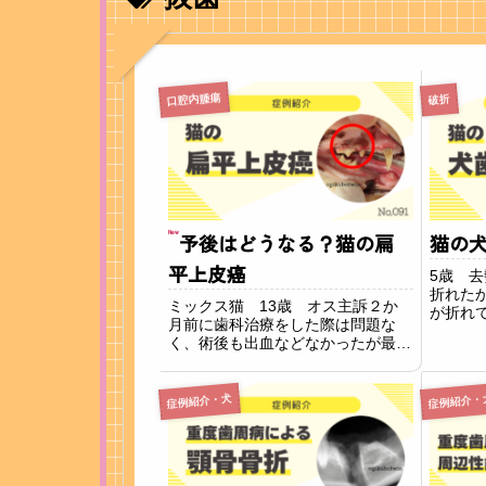
口腔内腫瘍
破折
New
予後はどうなる？猫の扁
猫の
平上皮癌
5歳 
折れた
ミックス猫 13歳 オス主訴２か
が折れ
月前に歯科治療をした際は問題な
ました
く、術後も出血などなかったが最近
破折を
になってごはんに血が付くことがあ
してい
り、歯茎が盛り上がって来たことが
ます。
気になり来院されました。所見診察
症例紹介・犬
症例紹介・
で露出し
時に上顎の歯茎が赤く広がっている
様子が確認できまし...