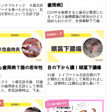
歯周病】
レンチブルドック ９歳主訴
フードを食べたがらない、右
口の中を観察すると歯石が重度にた
歯が折れたという主訴で診察
まっており歯槽膿漏の状況がひどく
た。所見診察時口の中を見て
認められたので、全身麻酔下で歯周
。右上あごの第四前臼歯が縦
病治療を行いました。
歯が折れていました。神経
）に炎症を起こし疼痛を伴っ
症例紹介・犬
能性が強く...
も歯周病？猫の若年性
目の下から膿！眼窩下膿瘍
炎
11歳 トイプードル主訴左眼の下
が腫れたを主訴として来院されまし
ックス １歳主訴犬歯、臼歯
た。診察時には腫れは落ち着いてい
）の歯周炎を主訴として来院
ましたが、左目の下の皮膚には穴が
した。所見診察時は、下あご
開いて排膿していました。口腔内の
を除くすべての歯で重度の歯
状況も悪いため歯周病によって目の
症が認められ、下あごの切歯
下が腫れたものと診断されました。
）は歯周病によって全て抜け
犬と猫の歯みがき
犬
確定診断を兼ねて...
いました。歯科レントゲンで
の第一前...