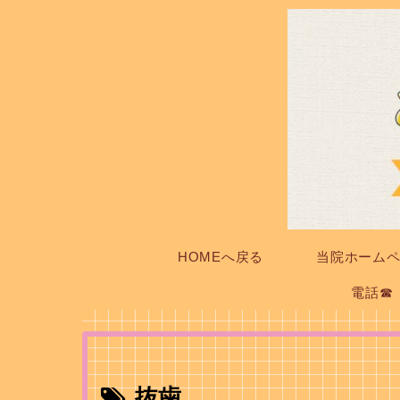
HOMEへ戻る
当院ホーム
電話☎
抜歯