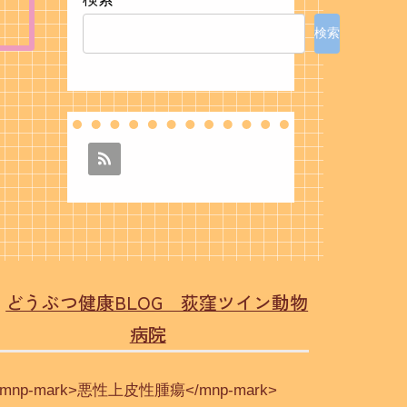
検索
どうぶつ健康BLOG 荻窪ツイン動物
病院
<mnp-mark>悪性上皮性腫瘍</mnp-mark>