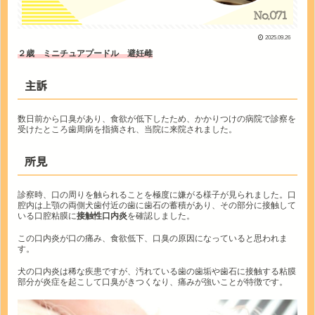
2025.09.26
２歳 ミニチュアプードル 避妊雌
主訴
数日前から口臭があり、食欲が低下したため、かかりつけの病院で診察を
受けたところ歯周病を指摘され、当院に来院されました。
所見
診察時、口の周りを触られることを極度に嫌がる様子が見られました。口
腔内は上顎の両側犬歯付近の歯に歯石の蓄積があり、その部分に接触して
いる口腔粘膜に
接触性口内炎
を確認しました。
この口内炎が口の痛み、食欲低下、口臭の原因になっていると思われま
す。
犬の口内炎は稀な疾患ですが、汚れている歯の歯垢や歯石に接触する粘膜
部分が炎症を起こして口臭がきつくなり、痛みが強いことが特徴です。