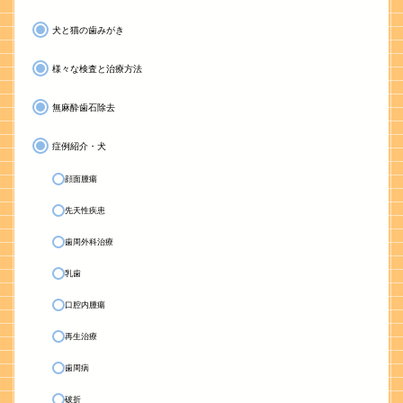
犬と猫の歯みがき
様々な検査と治療方法
無麻酔歯石除去
症例紹介・犬
顔面腫瘍
先天性疾患
歯周外科治療
乳歯
口腔内腫瘍
再生治療
歯周病
破折