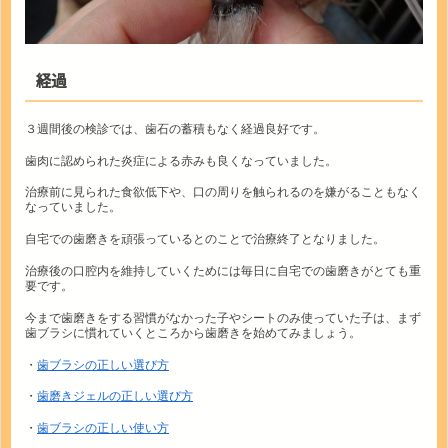
経過
３週間後の検診では、歯石の蓄積もなく経過良好です。
歯肉に認められた炎症による赤みも良くなっていました。
治療前に見られた食欲低下や、口の周りを触られるのを嫌がることもなく
なっていました。
自宅での歯磨きを頑張っているとのことで治療終了となりました。
治療後の口腔内を維持していくためには毎日に自宅での歯磨きがとても重
要です。
今まで歯磨きをする習慣がなかった子やシートのみ使っていた子は、まず
歯ブラシに慣れていくところから歯磨きを始めてみましょう。
・
歯ブラシの正しい選び方
・
歯磨きジェルの正しい選び方
・
歯ブラシの正しい使い方