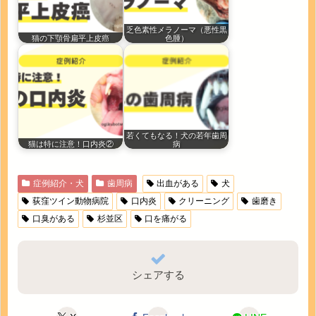
乏色素性メラノーマ（悪性黒
猫の下顎骨扁平上皮癌
色腫）
若くてもなる！犬の若年歯周
猫は特に注意！口内炎②
病
症例紹介・犬
歯周病
出血がある
犬
荻窪ツイン動物病院
口内炎
クリーニング
歯磨き
口臭がある
杉並区
口を痛がる
シェアする