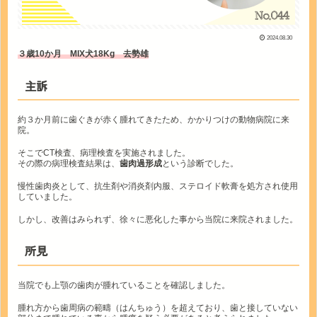
2024.08.30
３歳10か月 MIX犬18Kg 去勢雄
主訴
約３か月前に歯ぐきが赤く腫れてきたため、かかりつけの動物病院に来
院。
そこでCT検査、病理検査を実施されました。
その際の病理検査結果は、
歯肉過形成
という診断でした。
慢性歯肉炎として、抗生剤や消炎剤内服、ステロイド軟膏を処方され使用
していました。
しかし、改善はみられず、徐々に悪化した事から当院に来院されました。
所見
当院でも上顎の歯肉が腫れていることを確認しました。
腫れ方から歯周病の範疇（はんちゅう）を超えており、歯と接していない