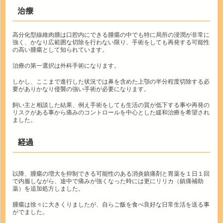
治療
高分化型線維肉腫は口腔内にできる腫瘍の中でも特に局所の浸潤が非常に
強く、かなり広範囲な切除を行わない限り、手術をしても再発する可能性
の高い腫瘍として知られています。
治療の第一選択は外科手術になります。
しかし、ここまで進行した状況では鼻を含めた上顎の半分程度切除する必
要がありかなり侵襲の強い手術が必要になります。
飼い主と相談した結果、例え手術をしても生活の質が低下する事や再発の
リスクがある事から痛みのコントロールを中心とした緩和治療を希望され
ました。
経過
以降、腫瘍の増大を抑制できる可能性のある消炎鎮痛剤と胃薬を１日１回
で内服しながら、途中で痛みが強くなった時には更にリリカ（鎮痛補助
薬）を追加処方しました。
腫瘍は徐々に大きくりましたが、自らご飯を食べ良好な日常生活を送る事
がでました。