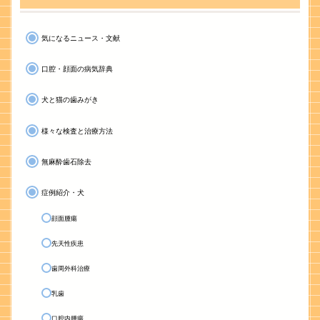
気になるニュース・文献
口腔・顔面の病気辞典
犬と猫の歯みがき
様々な検査と治療方法
無麻酔歯石除去
症例紹介・犬
顔面腫瘍
先天性疾患
歯周外科治療
乳歯
口腔内腫瘍