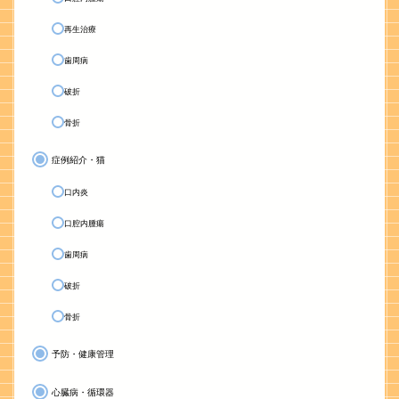
再生治療
歯周病
破折
骨折
症例紹介・猫
口内炎
口腔内腫瘍
歯周病
破折
骨折
予防・健康管理
心臓病・循環器