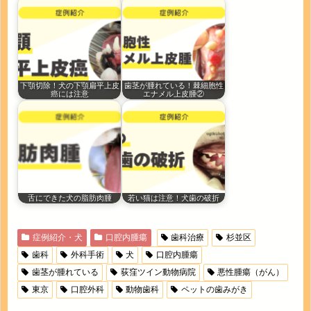
下顎切除！犬の下顎扁平上皮
歯茎が腫れている！棘細胞性
癌には注意
エナメル上皮腫②
舌にできた犬の脂肪肉腫
若い猫は注意！犬歯の破折
症例紹介・犬
口腔内腫瘍
歯科治療
杉並区
歯科
外科手術
犬
口腔内腫瘍
歯茎が腫れている
荻窪ツイン動物病院
悪性腫瘍（がん）
東京
口腔外科
動物歯科
ペットの歯みがき