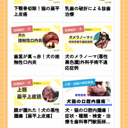
下顎骨切除！猫の扁平
乳歯の破折による抜歯
上皮癌
治療
症例紹介・犬
症例紹介・犬
歯茎が真っ赤！犬の接
犬のメラノーマ(悪性
触性口内炎
黒色腫)外科手術不適
応症例
口腔・顔面の病気辞典
症例紹介・犬
顔が腫れた！犬の悪性
犬・猫の口腔内腫瘍｜
腫瘍【扁平上皮癌】
症状・種類・検査・治
療を歯科専門獣医師が
解説【実症例写真あ