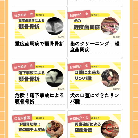
症例紹介・犬
症例紹介・犬
重度歯周病で顎骨骨折
歯のクリーニング！軽
度歯周病
症例紹介・犬
症例紹介・犬
危険！落下事故による
犬の口蓋にできたリン
顎骨骨折
パ腫
症例紹介・犬
口腔内腫瘍