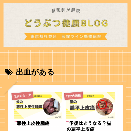
出血がある
症例紹介・犬
口腔内腫瘍
悪性上皮性腫瘍
予後はどうなる？猫
New
New
の扁平上皮癌