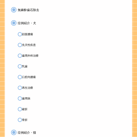
無麻酔歯石除去
症例紹介・犬
顔面腫瘍
先天性疾患
歯周外科治療
乳歯
口腔内腫瘍
再生治療
歯周病
破折
骨折
症例紹介・猫