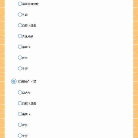
歯周外科治療
乳歯
口腔内腫瘍
再生治療
歯周病
破折
骨折
症例紹介・猫
口内炎
口腔内腫瘍
歯周病
破折
骨折