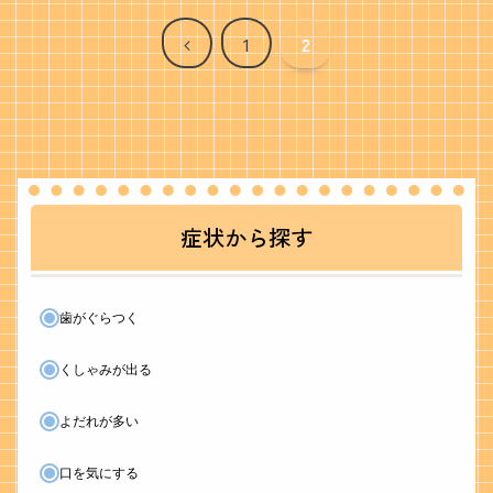
前
1
2
へ
症状から探す
歯がぐらつく
くしゃみが出る
よだれが多い
口を気にする