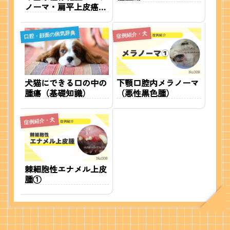
ノーマ・扁平上皮癌の
症状と治療を獣医師が
解説
口腔・顔面の病気辞典
症例紹介・犬
犬猫にできる口の中の
下顎口腔内メラノーマ
腫瘍（基礎知識）
（悪性黒色腫）
症例紹介・犬
棘細胞性エナメル上皮
腫①