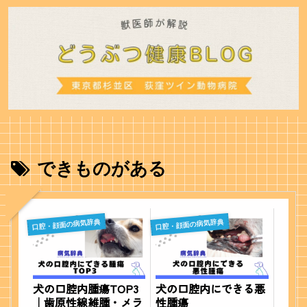
できものがある
口腔・顔面の病気辞典
口腔・顔面の病気辞典
犬の口腔内腫瘍TOP3
犬の口腔内にできる悪
｜歯原性線維腫・メラ
性腫瘍