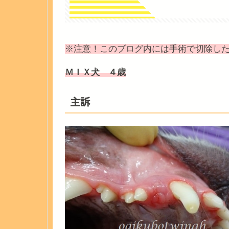
※注意！このブログ内には手術で切除し
ＭＩＸ犬 ４歳
主訴