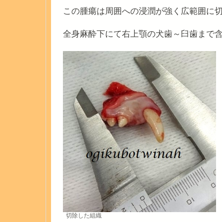
この腫瘍は周囲への浸潤が強く広範囲に
全身麻酔下にて右上顎の犬歯～臼歯まで
切除した組織