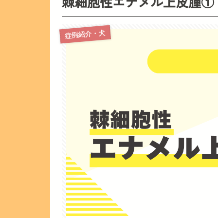
棘細胞性エナメル上皮腫①
症例紹介・犬