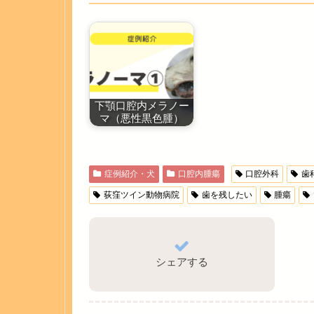
下顎口腔内メラノー
マ（悪性黒色腫）
症例紹介・犬
口腔内腫瘍
口腔外科
歯
荻窪ツイン動物病院
歯を残したい
腫瘍
シェアする