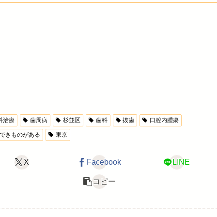
科治療
歯周病
杉並区
歯科
抜歯
口腔内腫瘍
できものがある
東京
X
Facebook
LINE
コピー