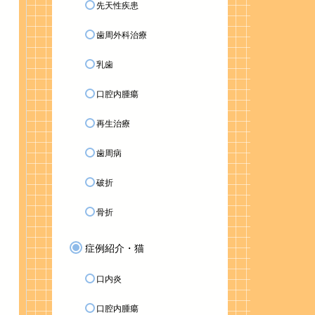
先天性疾患
歯周外科治療
乳歯
口腔内腫瘍
再生治療
歯周病
破折
骨折
症例紹介・猫
口内炎
口腔内腫瘍