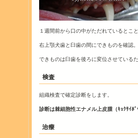
１週間前から口の中がただれているとこ
右上顎犬歯と臼歯の間にできものを確認
できものは臼歯を後ろに変位させている
検査
組織検査で確定診断をします。
診断は棘細胞性エナメル上皮腫（ｷｮｸｻｲﾎﾞｳｾｲ
治療