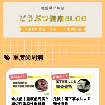
重度歯周病
症例紹介・犬
症例紹介・犬
全抜歯！重度歯周病と
危険！落下事故による
周辺性歯原性線維腫
顎骨骨折