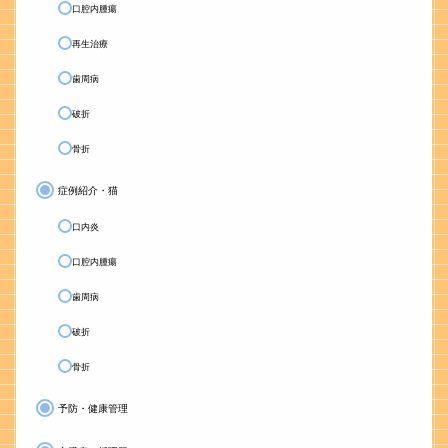
口腔内腫瘍
再生治療
歯周病
破折
骨折
症例紹介・猫
口内炎
口腔内腫瘍
歯周病
破折
骨折
予防・健康管理