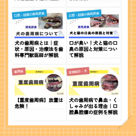
口腔・顔面の病気辞典
口腔・顔面の病気辞典
犬の歯周病とは｜症
口が臭い！犬と猫の口
状・原因・治療法を歯
臭の原因と対策につい
科専門獣医師が解説
て解説
症例紹介・犬
歯周病
【重度歯周病】放置は
犬の歯周病で鼻血・く
危険！
しゃみが出る理由｜口
腔鼻腔瘻の症例を解説