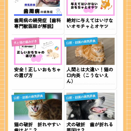
歯周病の続発症【歯科
絶対に与えてはいけな
専門獣医師が解説】
いオモチャとオヤツ
口腔・顔面の病気辞典
犬と猫の歯みがき
安全！正しいおもちゃ
人間とは大違い！猫の
の選び方
口内炎（こうないえ
ん）
口腔・顔面の病気辞典
口腔・顔面の病気辞典
猫の破折 折れやすい
犬の破折 歯が折れる
歯はどこ？
原因は？