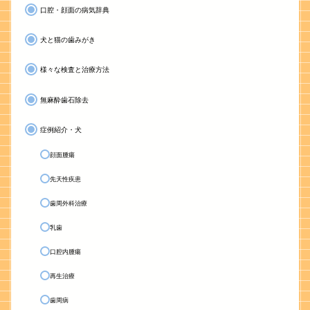
口腔・顔面の病気辞典
犬と猫の歯みがき
様々な検査と治療方法
無麻酔歯石除去
症例紹介・犬
顔面腫瘍
先天性疾患
歯周外科治療
乳歯
口腔内腫瘍
再生治療
歯周病