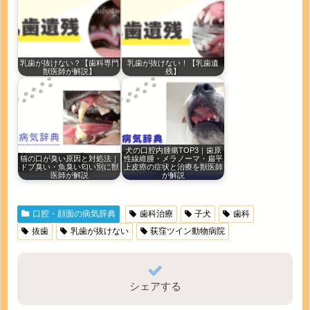
乳歯が抜けない？【歯科専門
乳歯が抜けない！【乳歯遺
獣医師が解説】
残】
犬の口腔内腫瘍TOP3｜歯原
猫の口が臭い原因と対処法｜
性線維腫・メラノーマ・扁平
ドブ臭い・魚臭い匂い別に獣
上皮癌の症状と治療を獣医師
医師が解説
が解説
口腔・顔面の病気辞典
歯科治療
子犬
歯科
抜歯
乳歯が抜けない
荻窪ツイン動物病院
シェアする