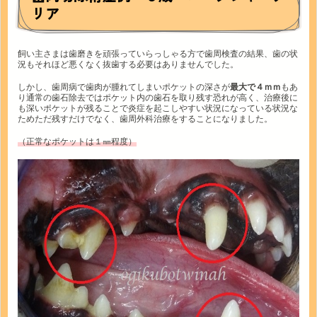
リア
飼い主さまは歯磨きを頑張っていらっしゃる方で歯周検査の結果、歯の状
況もそれほど悪くなく抜歯する必要はありませんでした。
しかし、歯周病で歯肉が腫れてしまいポケットの深さが
最大で４ｍｍ
もあ
り通常の歯石除去ではポケット内の歯石を取り残す恐れが高く、治療後に
も深いポケットが残ることで炎症を起こしやすい状況になっている状況な
ためただ残すだけでなく、歯周外科治療をすることになりました。
（正常なポケットは１㎜程度）