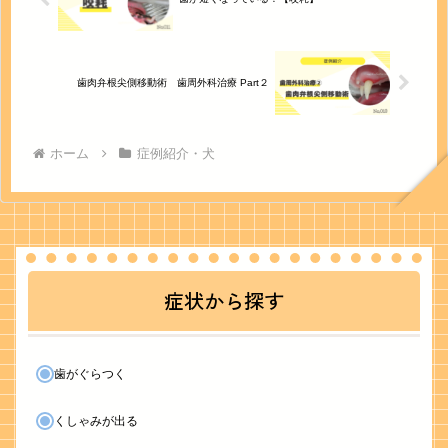
歯肉弁根尖側移動術 歯周外科治療 Part２
ホーム
症例紹介・犬
症状から探す
歯がぐらつく
くしゃみが出る