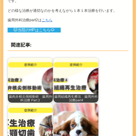
です。
どの様な治療が適切なのかを考えながら１本１本治療を行います。
歯周外科治療part2は
こちら
🐱当院のHPはこちら🐶
関連記事:
歯肉弁根尖側移動術 歯周外
歯周組織再生療法 歯周外科
科治療 Part２
治療part4