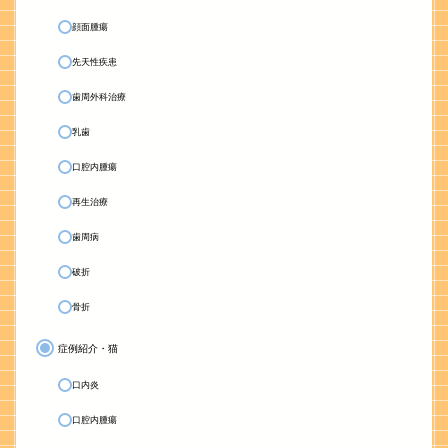
顔面腫瘍
先天性疾患
歯周外科治療
乳歯
口腔内腫瘍
再生治療
歯周病
破折
骨折
症例紹介・猫
口内炎
口腔内腫瘍