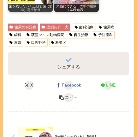
歯を残したい！上顎切歯（前
犬猫にできる口の中の腫瘍
歯）再生治療
（基礎知識）
歯周外科治療
症例紹介・犬
歯科治療
歯周病
歯科
荻窪ツイン動物病院
再生治療
予防歯科
東京
口腔外科
杉並区
シェアする
X
Facebook
LINE
コピー
歯が短くなっている！【咬耗】