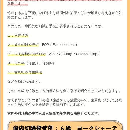
を指します。
処置する人は下記に挙げる主な歯周外科治療のどれが最適か考えながら治
療にあたります。
そのため、専門的な知識と手技が要求されることになります。
１．歯肉切除
２．歯肉剥離掻把術
（FOP；Flap operation）
３．歯肉弁根尖側移動術
（APF；Apically Positioned Flap）
４．骨外科
（骨整形、骨切除）
５．歯周組織再生療法
などが挙げられます。
その中の歯肉切除という治療方法を例に挙げて紹介させていただきます。
歯肉切除とはその名前の通り歯茎を切る処置の事で、歯周炎になって形成
された深いポケットを除去する目的で行われます。
歯周外科治療の中でも最も簡単で基本的な治療となります。
歯肉切除術症例：６歳 ヨークシャーテ