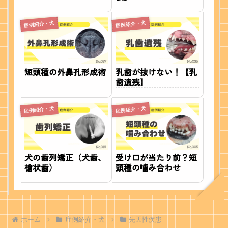
症例紹介・犬
症例紹介・犬
短頭種の外鼻孔形成術
乳歯が抜けない！【乳
歯遺残】
症例紹介・犬
症例紹介・犬
犬の歯列矯正（犬歯、
受け口が当たり前？短
槍状歯）
頭種の噛み合わせ
ホーム
症例紹介・犬
先天性疾患