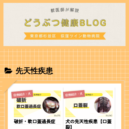
先天性疾患
症例紹介・犬
症例紹介・犬
破折・軟口蓋過長症
犬の先天性疾患【口蓋
裂】