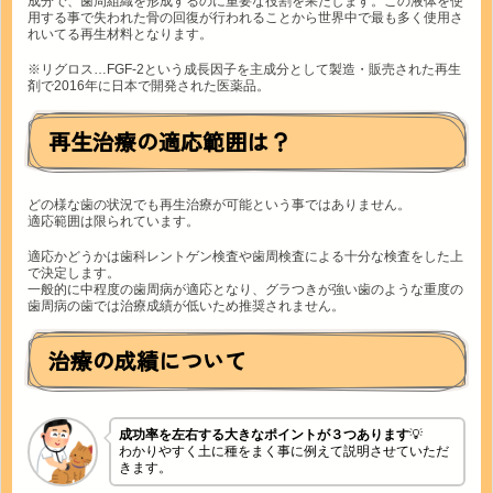
成分で、歯周組織を形成するのに重要な役割を果たします。この液体を使
用する事で失われた骨の回復が行われることから世界中で最も多く使用さ
れいてる再生材料となります。
※リグロス…FGF-2という成長因子を主成分として製造・販売された再生
剤で2016年に日本で開発された医薬品。
再生治療の適応範囲は？
どの様な歯の状況でも再生治療が可能という事ではありません。
適応範囲は限られています。
適応かどうかは歯科レントゲン検査や歯周検査による十分な検査をした上
で決定します。
一般的に中程度の歯周病が適応となり、グラつきが強い歯のような重度の
歯周病の歯では治療成績が低いため推奨されません。
治療の成績について
成功率を左右する大きなポイントが３つあります
💡
わかりやすく土に種をまく事に例えて説明させていただ
きます。