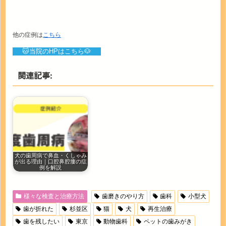
他の症例は
こちら
🐱当院のHPはこちら🐶
関連記事:
犬の歯周病で鼻血・くしゃみ
が出る理由｜口腔鼻腔瘻の症
例を解説
様々な検査と治療方法
歯磨きのやり方
歯科
小型犬
歯が折れた
杉並区
猫
犬
再生治療
歯を残したい
東京
動物歯科
ペットの歯みがき