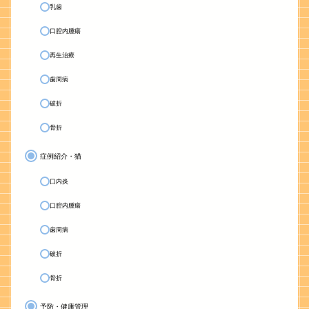
乳歯
口腔内腫瘍
再生治療
歯周病
破折
骨折
症例紹介・猫
口内炎
口腔内腫瘍
歯周病
破折
骨折
予防・健康管理