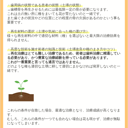
・歯周病の状態である患者の状態（土壌の状態）
→歯槽骨を再生させるためには最低限一定の骨が必要になります。
これは土の無い所に種をまいても花が育たないのと一緒です。
また歯ぐきの状況やどの位置にどの程度の骨の欠損があるのかという事も
重要です。
・再生材料の選択（土壌や気候に合った種の選び方）
様々な再生材料の中で適切な材料（種）を選ばないと最大限の治療効果を
得られません。
・高度な技術を施す術者の知識と技術（土壌改良や種のまき方やコツ）
→再生治療はとても難しい治療であるため、術者は歯科治療に精通してい
る必要があり、かつ豊富な治療経験を持っている必要があります。
これが一番重要と言っても過言ではありません。
どのような種も適切な土壌に耕して適切にまかなければ発芽しないのと一
緒です。
これらの条件が合致した場合、最適な治療となり、治療成績が高くなりま
す。
むしろ、これらの条件が一つでも合わない場合は花も咲かず、治療が無駄
になってしまいます。