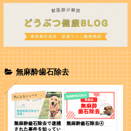
無麻酔歯石除去
気
になるニュース・文献
無麻酔歯石除去
無麻酔歯石除去で逮捕
無麻酔歯石除去④
された事件を知ってい