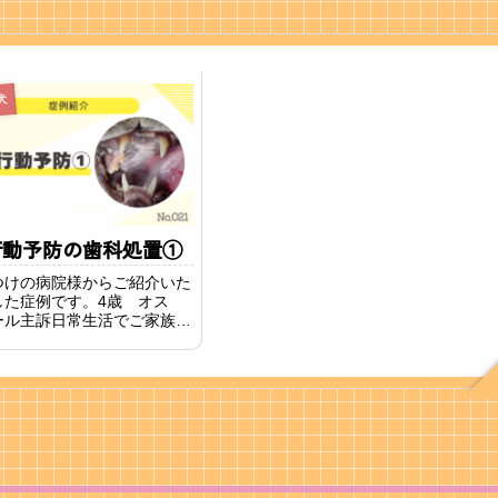
犬
行動予防の歯科処置①
つけの病院様からご紹介いた
した症例です。4歳 オス
ール主訴日常生活でご家族へ
行動を示してしまうため、ま
まれたときに問題になる、攻
予防として犬歯及び切歯（前
全抜歯をご提案させていただ
。治療全...