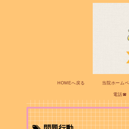
HOMEへ戻る
当院ホーム
電話☎
問題行動