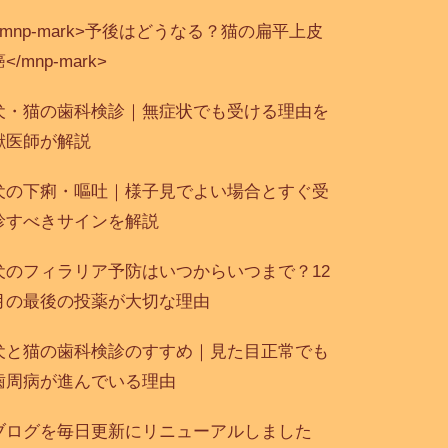
<mnp-mark>予後はどうなる？猫の扁平上皮
</mnp-mark>
犬・猫の歯科検診｜無症状でも受ける理由を
獣医師が解説
犬の下痢・嘔吐｜様子見でよい場合とすぐ受
診すべきサインを解説
犬のフィラリア予防はいつからいつまで？12
月の最後の投薬が大切な理由
犬と猫の歯科検診のすすめ｜見た目正常でも
歯周病が進んでいる理由
ブログを毎日更新にリニューアルしました