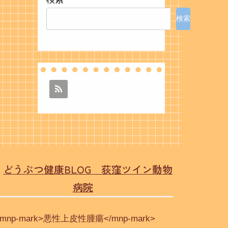
検索
どうぶつ健康BLOG 荻窪ツイン動物
病院
<mnp-mark>悪性上皮性腫瘍</mnp-mark>