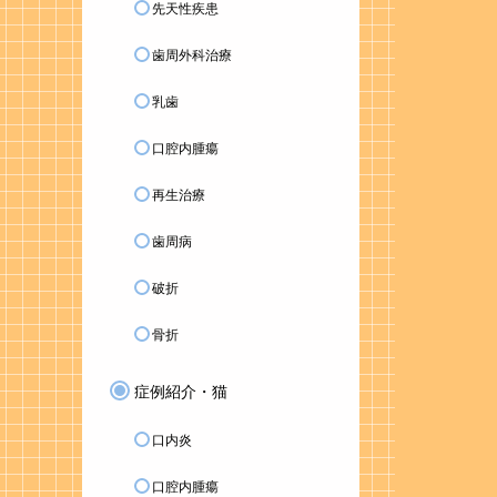
先天性疾患
歯周外科治療
乳歯
口腔内腫瘍
再生治療
歯周病
破折
骨折
症例紹介・猫
口内炎
口腔内腫瘍