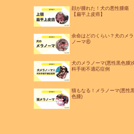
顔が腫れた！犬の悪性腫瘍
【扁平上皮癌】
余命はどのくらい？犬のメラ
ノーマ⑥
犬のメラノーマ(悪性黒色腫)
科手術不適応症例
猫もなる！メラノーマ(悪性
色腫)