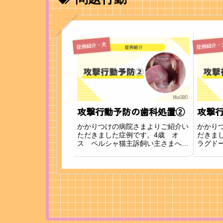
症例紹介・犬
症例紹介・
攻撃行動予防の歯科処置②
攻撃
かかりつけの病院さまよりご紹介い
かかり
ただきました症例です。4歳 オ
だきま
ス ペルシャ猫主訴飼い主さまへの
ラグド
咬傷回避の為の犬歯抜歯の希望との
の攻撃
ことで来院されました。飼い主さま
ずは咬
が攻撃行動を受け酷く咬まれて顔や
撃行動
手足から流血するほどの外傷を負っ
歯）の
てしまうため、犬歯...
きました